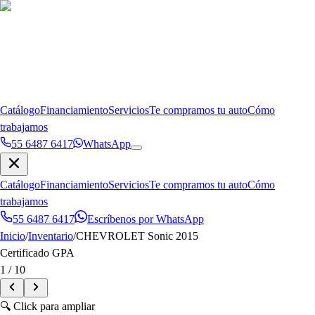
Catálogo
Financiamiento
Servicios
Te compramos tu auto
Cómo
trabajamos
55 6487 6417
WhatsApp
Catálogo
Financiamiento
Servicios
Te compramos tu auto
Cómo
trabajamos
55 6487 6417
Escríbenos por WhatsApp
Inicio
/
Inventario
/
CHEVROLET
Sonic
2015
Certificado GPA
1
/
10
🔍 Click para ampliar