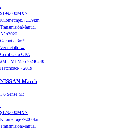
.
$199,000
MXN
Kilometraje
57,139
km
Transmisión
Manual
Año
2020
Garantía 3m*
Ver detalle
→
Certificado GPA
#
ML-MLM5576246240
Hatchback
·
2019
NISSAN
March
1.6 Sense Mt
.
$179,000
MXN
Kilometraje
79,000
km
Transmisión
Manual