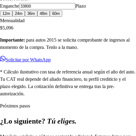
Enganche
Plazo
12
m
24
m
36
m
48
m
60
m
Mensualidad
$
5,096
Importante:
para autos
2015
se solicita comprobante de ingresos al
momento de la compra. Tenlo a la mano.
Solicitar por WhatsApp
* Cálculo ilustrativo con tasa de referencia anual según el año del auto.
Tu CAT real depende del aliado financiero, tu perfil crediticio y el
plazo elegido. La cotización definitiva se entrega tras la pre-
autorización.
Próximos pasos
¿Lo siguiente?
Tú eliges.