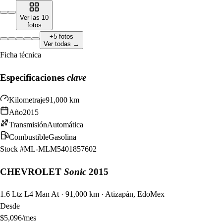
Ver las
10
fotos
+
5
fotos
Ver todas →
Ficha técnica
Especificaciones
clave
Kilometraje
91,000 km
Año
2015
Transmisión
Automática
Combustible
Gasolina
Stock #
ML-MLM5401857602
CHEVROLET
Sonic
2015
1.6 Ltz L4 Man At · 91,000 km · Atizapán, EdoMex
Desde
$
5,096
/mes