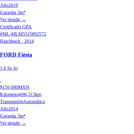
Año
2019
Garantía 3m*
Ver detalle
→
Certificado GPA
#
ML-MLM5515892572
Hatchback
·
2014
FORD
Fiesta
1.6 Se At
.
$159,000
MXN
Kilometraje
96,513
km
Transmisión
Automática
Año
2014
Garantía 3m*
Ver detalle
→