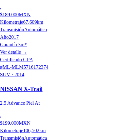
.
$189,000
MXN
Kilometraje
67,609
km
Transmisión
Automática
Año
2017
Garantía 3m*
Ver detalle
→
Certificado GPA
#
ML-MLM5716172374
SUV
·
2014
NISSAN
X-Trail
2.5 Advance Piel At
.
$199,000
MXN
Kilometraje
106,502
km
Transmisión
Automática