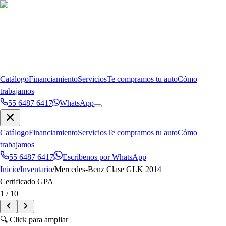
Catálogo
Financiamiento
Servicios
Te compramos tu auto
Cómo
trabajamos
55 6487 6417
WhatsApp
Catálogo
Financiamiento
Servicios
Te compramos tu auto
Cómo
trabajamos
55 6487 6417
Escríbenos por WhatsApp
Inicio
/
Inventario
/
Mercedes-Benz
Clase GLK
2014
Certificado GPA
1
/
10
🔍 Click para ampliar