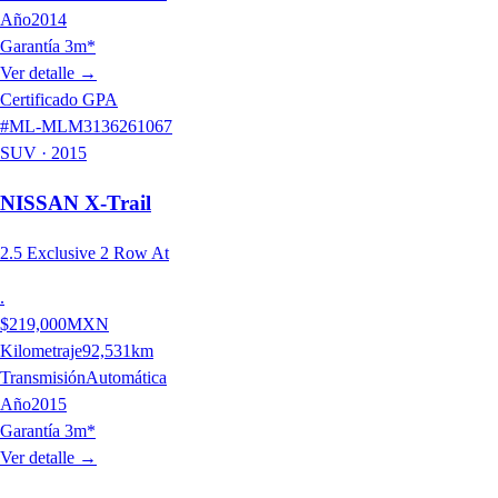
Año
2014
Garantía 3m*
Ver detalle
→
Certificado GPA
#
ML-MLM3136261067
SUV
·
2015
NISSAN
X-Trail
2.5 Exclusive 2 Row At
.
$219,000
MXN
Kilometraje
92,531
km
Transmisión
Automática
Año
2015
Garantía 3m*
Ver detalle
→