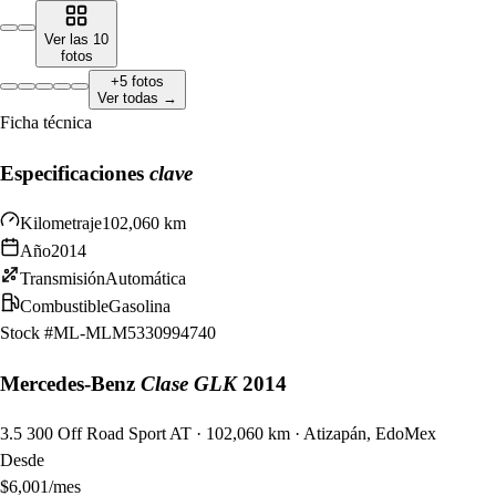
Ver las
10
fotos
+
5
fotos
Ver todas →
Ficha técnica
Especificaciones
clave
Kilometraje
102,060 km
Año
2014
Transmisión
Automática
Combustible
Gasolina
Stock #
ML-MLM5330994740
Mercedes-Benz
Clase GLK
2014
3.5 300 Off Road Sport AT · 102,060 km · Atizapán, EdoMex
Desde
$
6,001
/mes