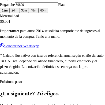
Enganche
Plazo
12
m
24
m
36
m
48
m
60
m
Mensualidad
$
6,001
Importante:
para autos
2014
se solicita comprobante de ingresos al
momento de la compra. Tenlo a la mano.
Solicitar por WhatsApp
* Cálculo ilustrativo con tasa de referencia anual según el año del auto.
Tu CAT real depende del aliado financiero, tu perfil crediticio y el
plazo elegido. La cotización definitiva se entrega tras la pre-
autorización.
Próximos pasos
¿Lo siguiente?
Tú eliges.